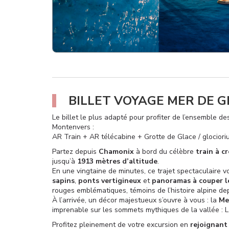
BILLET VOYAGE MER DE 
Le billet le plus adapté pour profiter de l’ensemble d
Montenvers :
AR Train + AR télécabine + Grotte de Glace / glociori
Partez depuis
Chamonix
à bord du célèbre
train à c
jusqu’à
1913 mètres d’altitude
.
En une vingtaine de minutes, ce trajet spectaculaire 
sapins
,
ponts vertigineux
et
panoramas à couper le
rouges emblématiques, témoins de l’histoire alpine dep
À l’arrivée, un décor majestueux s’ouvre à vous : la
Me
imprenable sur les sommets mythiques de la vallée : L
Profitez pleinement de votre excursion en
rejoignant 